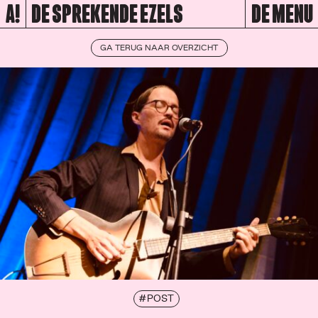
A!
DE SPREKENDE EZELS
DE MENU
GA TERUG NAAR OVERZICHT
#POST