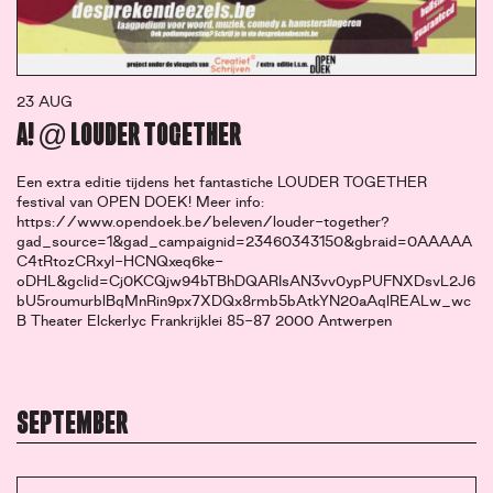
23 AUG
A! @ LOUDER TOGETHER
Een extra editie tijdens het fantastiche LOUDER TOGETHER
festival van OPEN DOEK! Meer info:
https://www.opendoek.be/beleven/louder-together?
gad_source=1&gad_campaignid=23460343150&gbraid=0AAAAA
C4tRtozCRxyl-HCNQxeq6ke-
oDHL&gclid=Cj0KCQjw94bTBhDQARIsAN3vv0ypPUFNXDsvL2J6
bU5roumurblBqMnRin9px7XDQx8rmb5bAtkYN20aAqlREALw_wc
B Theater Elckerlyc Frankrijklei 85-87 2000 Antwerpen
SEPTEMBER