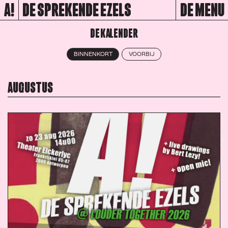
A!
DE SPREKENDE EZELS
DE MENU
DE KALENDER
BINNENKORT
VOORBIJ
AUGUSTUS