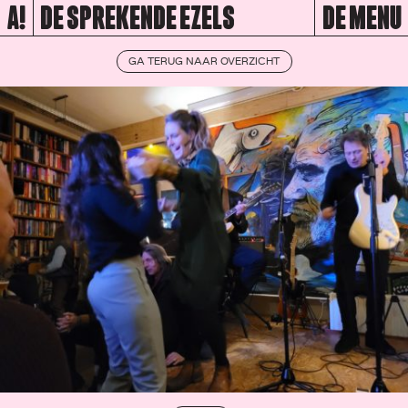
A!
DE SPREKENDE EZELS
DE MENU
GA TERUG NAAR OVERZICHT