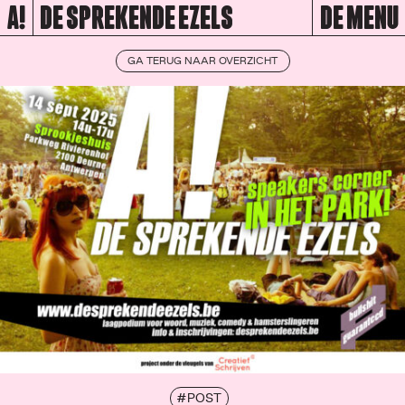
A!
DE SPREKENDE EZELS
DE MENU
GA TERUG NAAR OVERZICHT
#POST